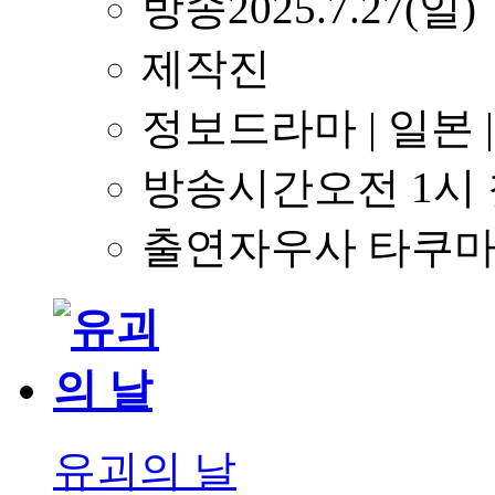
방송
2025.7.27(일)
제작진
정보
드라마 | 일본
방송시간
오전 1시
출연자
우사 타쿠마
유괴의 날