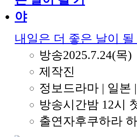
내일은 더 좋은 날이 될
방송
2025.7.24(목)
제작진
정보
드라마 | 일본
방송시간
밤 12시
출연자
후쿠하라 하