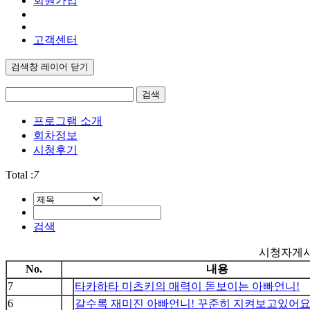
회원가입
고객센터
검색창 레이어 닫기
검색
프로그램 소개
회차정보
시청후기
Total :
7
검색
시청자게
No.
내용
7
타카하타 미츠키의 매력이 돋보이는 아빠언니!
6
갈수록 재미진 아빠언니! 꾸준히 지켜보고있어요