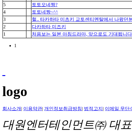
5
토토오네짱?
4
토토네짱~^^
3
헐.. 타카하타 미츠키 교토센티멘탈에서 나왔던
2
다카하타 미즈키
1
처음보는 일본 아침드라마, 앞으로도 기대됩니다
1
logo
회사소개
|
이용약관
|
개인정보취급방침
|
법적고지
|
이메일 무단
대원엔터테인먼트㈜ 대표이