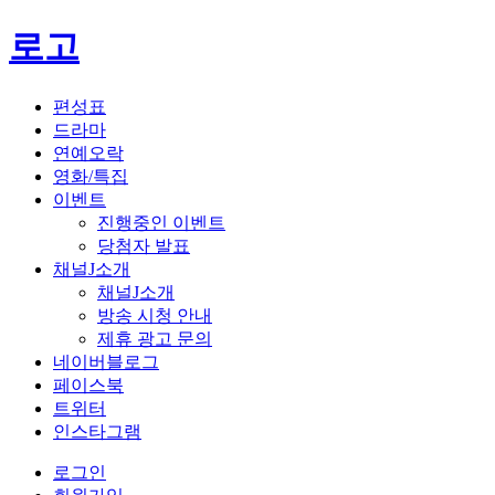
로고
편성표
드라마
연예오락
영화/특집
이벤트
진행중인 이벤트
당첨자 발표
채널J소개
채널J소개
방송 시청 안내
제휴 광고 문의
네이버블로그
페이스북
트위터
인스타그램
로그인