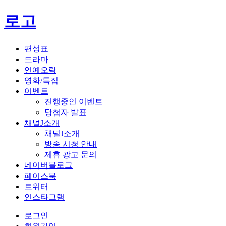
로고
편성표
드라마
연예오락
영화/특집
이벤트
진행중인 이벤트
당첨자 발표
채널J소개
채널J소개
방송 시청 안내
제휴 광고 문의
네이버블로그
페이스북
트위터
인스타그램
로그인