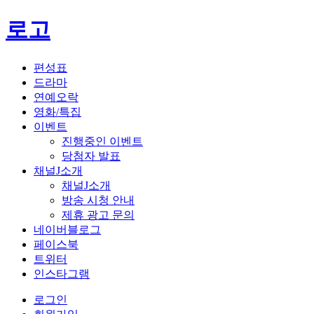
로고
편성표
드라마
연예오락
영화/특집
이벤트
진행중인 이벤트
당첨자 발표
채널J소개
채널J소개
방송 시청 안내
제휴 광고 문의
네이버블로그
페이스북
트위터
인스타그램
로그인