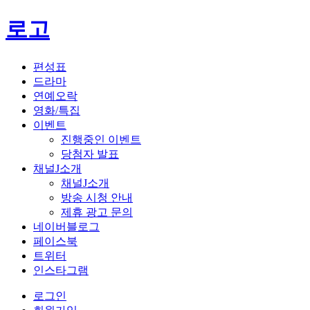
로고
편성표
드라마
연예오락
영화/특집
이벤트
진행중인 이벤트
당첨자 발표
채널J소개
채널J소개
방송 시청 안내
제휴 광고 문의
네이버블로그
페이스북
트위터
인스타그램
로그인