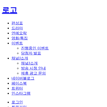
로고
편성표
드라마
연예오락
영화/특집
이벤트
진행중인 이벤트
당첨자 발표
채널J소개
채널J소개
방송 시청 안내
제휴 광고 문의
네이버블로그
페이스북
트위터
인스타그램
로그인