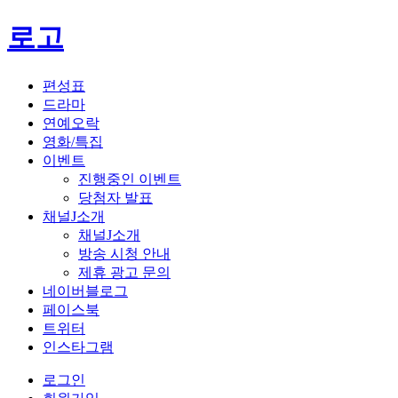
로고
편성표
드라마
연예오락
영화/특집
이벤트
진행중인 이벤트
당첨자 발표
채널J소개
채널J소개
방송 시청 안내
제휴 광고 문의
네이버블로그
페이스북
트위터
인스타그램
로그인