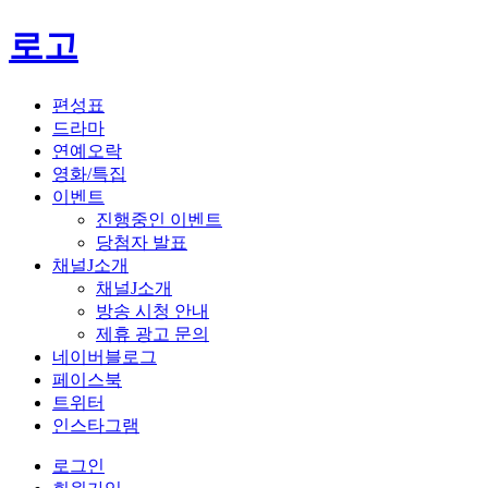
로고
편성표
드라마
연예오락
영화/특집
이벤트
진행중인 이벤트
당첨자 발표
채널J소개
채널J소개
방송 시청 안내
제휴 광고 문의
네이버블로그
페이스북
트위터
인스타그램
로그인