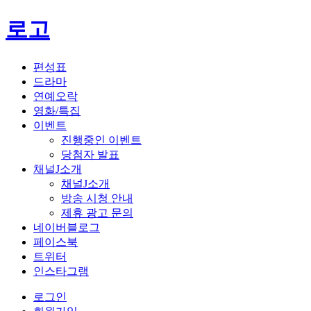
로고
편성표
드라마
연예오락
영화/특집
이벤트
진행중인 이벤트
당첨자 발표
채널J소개
채널J소개
방송 시청 안내
제휴 광고 문의
네이버블로그
페이스북
트위터
인스타그램
로그인