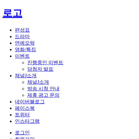
로고
편성표
드라마
연예오락
영화/특집
이벤트
진행중인 이벤트
당첨자 발표
채널J소개
채널J소개
방송 시청 안내
제휴 광고 문의
네이버블로그
페이스북
트위터
인스타그램
로그인