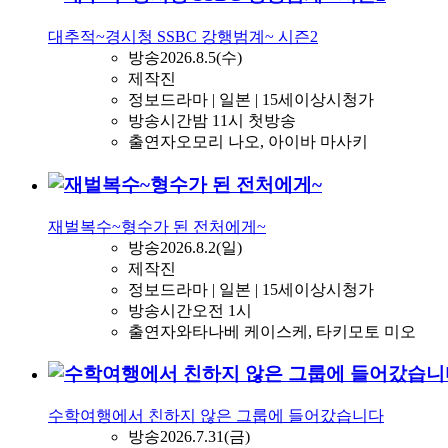
대추적~경시청 SSBC 강행범계~ 시즌2
방송
2026.8.5(수)
제작진
정보
드라마 | 일본 | 15세이상시청가
방송시간
밤 11시 첫방송
출연자
오모리 나오, 아이바 마사키
재벌복수~형수가 된 전처에게~
방송
2026.8.2(일)
제작진
정보
드라마 | 일본 | 15세이상시청가
방송시간
오전 1시
출연자
와타나베 케이스케, 타키모토 미오
수학여행에서 친하지 않은 그룹에 들어갔습니다
방송
2026.7.31(금)