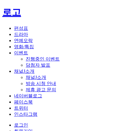
로고
편성표
드라마
연예오락
영화/특집
이벤트
진행중인 이벤트
당첨자 발표
채널J소개
채널J소개
방송 시청 안내
제휴 광고 문의
네이버블로그
페이스북
트위터
인스타그램
로그인