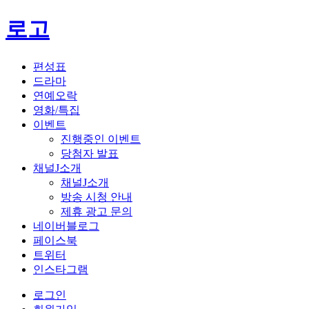
로고
편성표
드라마
연예오락
영화/특집
이벤트
진행중인 이벤트
당첨자 발표
채널J소개
채널J소개
방송 시청 안내
제휴 광고 문의
네이버블로그
페이스북
트위터
인스타그램
로그인