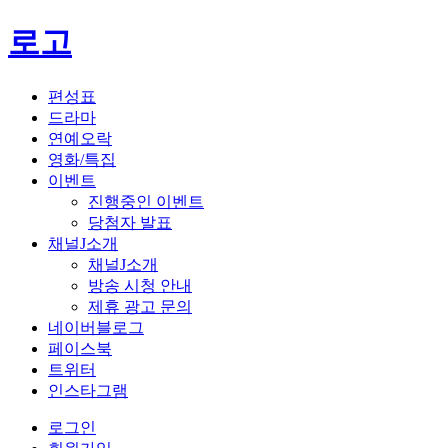
로고
편성표
드라마
연예오락
영화/특집
이벤트
진행중인 이벤트
당첨자 발표
채널J소개
채널J소개
방송 시청 안내
제휴 광고 문의
네이버블로그
페이스북
트위터
인스타그램
로그인